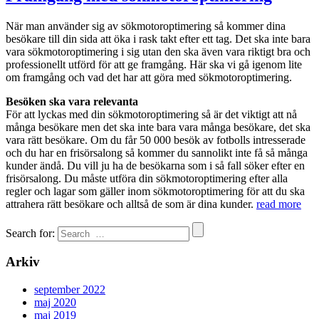
När man använder sig av sökmotoroptimering så kommer dina
besökare till din sida att öka i rask takt efter ett tag. Det ska inte bara
vara sökmotoroptimering i sig utan den ska även vara riktigt bra och
professionellt utförd för att ge framgång. Här ska vi gå igenom lite
om framgång och vad det har att göra med sökmotoroptimering.
Besöken ska vara relevanta
För att lyckas med din sökmotoroptimering så är det viktigt att nå
många besökare men det ska inte bara vara många besökare, det ska
vara rätt besökare. Om du får 50 000 besök av fotbolls intresserade
och du har en frisörsalong så kommer du sannolikt inte få så många
kunder ändå. Du vill ju ha de besökarna som i så fall söker efter en
frisörsalong. Du måste utföra din sökmotoroptimering efter alla
regler och lagar som gäller inom sökmotoroptimering för att du ska
attrahera rätt besökare och alltså de som är dina kunder.
read more
Search for:
Arkiv
september 2022
maj 2020
maj 2019