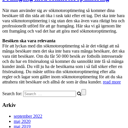
När man använder sig av sökmotoroptimering så kommer dina
besökare till din sida att öka i rask takt efter ett tag. Det ska inte bara
vara sökmotoroptimering i sig utan den ska även vara riktigt bra och
professionellt utförd för att ge framgång. Här ska vi gå igenom lite
om framgång och vad det har att göra med sökmotoroptimering.
Besöken ska vara relevanta
För att lyckas med din sökmotoroptimering så är det viktigt att nå
många besökare men det ska inte bara vara många besökare, det ska
vara rätt besökare. Om du får 50 000 besök av fotbolls intresserade
och du har en frisörsalong så kommer du sannolikt inte få så många
kunder ändå. Du vill ju ha de besökarna som i så fall söker efter en
frisörsalong. Du måste utföra din sökmotoroptimering efter alla
regler och lagar som gäller inom sökmotoroptimering för att du ska
attrahera rätt besökare och alltså de som är dina kunder.
read more
Search for:
Arkiv
september 2022
maj 2020
maj 2019